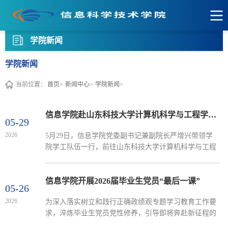
学院新闻
学院新闻
当前位置：
首页>
新闻中心>
学院新闻>
信息学院赴山东科技大学计算机科学与工程学院调研交流
05-29
2026
5月29日，信息学院党委副书记兼副院长严增兴带领学
院学工队伍一行，前往山东科技大学计算机科学与工程
学院开展专题调研交流，学习兄弟院校学工建设先进经
验，拓宽育人工作思路。会上，严增兴介绍了信息学院
学工队伍组织架构、人员配置、日常工作开展模式以及
信息学院开展2026届毕业生党员“最后一课”
05-26
现阶段学生工作重难点。山东科技大学计算机科学与工
2026
为深入落实树立和践行正确政绩观专题学习教育工作要
程学院党委副书记兼副院长郝亮对我院一行的到访表示
求，淬炼毕业生党员党性修养，引导即将奔赴新征程的
热烈欢迎，全面介绍了学院办学特色、学科发展概况以
毕业生党员坚定理想信念、压实责任担当，5月26日，
及辅导员队伍建...