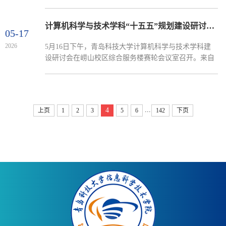
脉搏，深耕电子信息类人才培养领域，精心构建起电子
钧、饱含...
信息类应用型人才培养体系。通过以产业生产一线前沿
需求为导向、以科学研究一线前沿创新为动力、以教育
计算机科学与技术学科“十五五”规划建设研讨会召开
05-17
教学一线前沿举措为支撑，教、科、产有机衔接，多元
2026
5月16日下午，青岛科技大学计算机科学与技术学科建
融合，培养了大批兼具扎实学识、实践能力与创新精神
设研讨会在崂山校区综合服务楼赛轮会议室召开。来自
的高素质应用型创新人才，为电子信息产业高质量发展
国内高校和科研院所的13位知名专家学者出席研讨会。
注入了强劲动...
青岛科技大学党委书记杨天梅出席会议并致辞。党委常
委、副校长王震主持会议。杨天梅向长期以来关心支持
学校计算机科学与技术学科发展的各位专家表示感谢。
...
4
上页
1
2
3
5
6
142
下页
他指出，当前学校计算机科学与技术学科正处在“十五
五”规划谋篇布局的战略关键期，机遇与挑战并存。希望
与会专家立足...