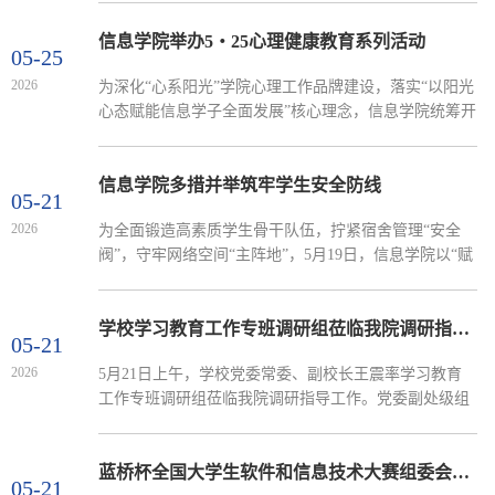
信息学院于D2楼402会议室举办2026届毕业生党员专题
党课。学院党委书记许桂锋主讲，全体毕业生党员参
信息学院举办5・25心理健康教育系列活动
05-25
加。课堂上，许桂锋紧扣专题教育工作要求，从夯实思
2026
为深化“心系阳光”学院心理工作品牌建设，落实“以阳光
想根基、树牢为民导向、严守从政准则、锤炼实干品格
心态赋能信息学子全面发展”核心理念，信息学院统筹开
四个方面授课，引导毕业生党员树立践行正确政绩观。
展线上线下、校园协同的5・25心理健康教育系列活
他强调，青年党员...
动。以艺疗心，专业赋能在学校“橡心・向阳”心理嘉年
华活动中，学院立足信息学科特色，以趣味化、专业
信息学院多措并举筑牢学生安全防线
05-21
化、特色化形式，打造沉浸式心理体验，吸引百余名学
2026
为全面锻造高素质学生骨干队伍，拧紧宿舍管理“安全
生踊跃参与，在趣味互动中感知情绪、疏导压力、治愈
阀”，守牢网络空间“主阵地”，5月19日，信息学院以“赋
自我。信语传心・同心解码、情绪乒乓球大作战、指尖
能骨干、护航安全、文明育人”为核心，一体化开展学生
绘键・随心...
骨干培训、网络空间安全教育、防诈宣讲、宿舍禁烟专
题活动，以组合拳形式筑牢校园安全稳定屏障。学院党
学校学习教育工作专班调研组莅临我院调研指导工作
05-21
委书记许桂锋、平安银行业务经理李忠林、学工办副主
2026
5月21日上午，学校党委常委、副校长王震率学习教育
任郑开齐、辅导员韩朝阳作为讲师团进行培训，学院学
工作专班调研组莅临我院调研指导工作。党委副处级组
生骨干代表，2025级、2024级全体舍长参训。守正铸
织员齐青、纪委正科级纪检监察员楚晓俊陪同调研。学
魂，把稳...
院党委书记许桂锋及领导班子成员、党委委员参加调研
座谈。许桂锋代表学院党委，汇报了学院重点工作推进
蓝桥杯全国大学生软件和信息技术大赛组委会来我院调研交流
05-21