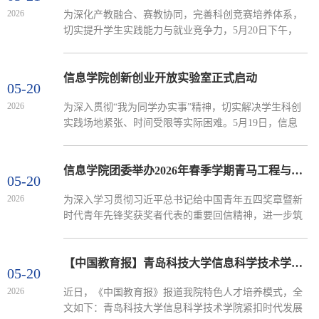
及树立和践行正确政绩观学习教育开展情况。他表示，
2026
为深化产教融合、赛教协同，完善科创竞赛培养体系，
学院党委高度重视学习教育，结合实际组织专题学习、
切实提升学生实践能力与就业竞争力，5月20日下午，
对照检查等活动，引导班子及全体干部深化思想认识、
蓝桥杯全国大学生软件和信息技术大赛组委会一行应邀
改进工作作风，...
来我院开展调研交流。信息学院党委副书记兼副院长严
增兴、双创学院副科级干部刘夕升及学院相关竞赛负责
信息学院创新创业开放实验室正式启动
05-20
老师出席座谈。据悉，蓝桥杯大赛已连续成功举办十七
2026
为深入贯彻“我为同学办实事”精神，切实解决学生科创
届，秉持“立足行业，突出实践，广泛参与，促进就业”
实践场地紧张、时间受限等实际困难。5月19日，信息
的宗旨，汇聚全国2100余所高校参赛，是国内高校创新
学院创新创业开放实验室启动仪式在学院楼320实验室
人才培养的重...
举行。学院党委副书记兼副院长严增兴、学院科创竞赛
负责老师郝昱猛、马天晨及赛事指导老师代表和科创团
信息学院团委举办2026年春季学期青马工程与团校培训
05-20
队学生代表共同参加仪式。仪式上，郝昱猛宣读了《信
2026
为深入学习贯彻习近平总书记给中国青年五四奖章暨新
息科学技术学院开放实验室管理规定》。根据规定，实
时代青年先锋奖获奖者代表的重要回信精神，进一步筑
验室位于D2-320，开放时段覆盖工作日晚间及周末全
牢青年骨干的信仰之基，5月19日，信息学院团委在402
天，实行“线上...
报告厅举办2026年春季学期“青马工程”与团校培训专题
学习活动。学院党委书记许桂锋出席并讲授思政课，学
【中国教育报】青岛科技大学信息科学技术学院：三“沿”同频育英才 多元融合启新程
05-20
院“青马工程”学员及入团积极分子参加了本次学习。许
2026
近日，《中国教育报》报道我院特色人才培养模式，全
桂锋带领全体学员原原本本、逐字逐句地研读了习近平
文如下：青岛科技大学信息科学技术学院紧扣时代发展
总书记的重要回信内容。他指出，总书记的回信字字千