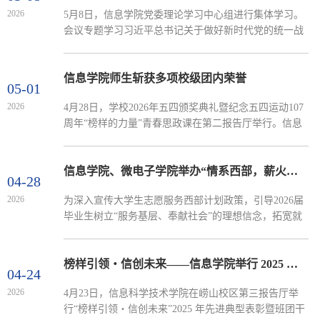
辉煌”的口号高亢嘹亮、响彻绿茵，尽显信息学子朝气蓬
2026
5月8日，信息学院党委理论学习中心组进行集体学习。
勃、奋勇争先的青春风采。广播操运动员们身姿挺拔、
会议专题学习习近平总书记关于做好新时代党的统一战
精神饱满，动作规范、整齐利落，充分展现出同学们刻
线工作的重要思想和关于宗教工作的重要论述，学院党
苦训练的...
委书记许桂锋主持学习，党委理论学习中心组成员参加
集体学习。会议指出，习近平总书记关于做好新时代党
信息学院师生斩获多项校级团内荣誉
05-01
的统一战线工作的重要思想，是习近平新时代中国特色
2026
4月28日，学校2026年五四颁奖典礼暨纪念五四运动107
社会主义思想的重要组成部分，是对马克思主义统一战
周年“榜样的力量”青春思政课在第二报告厅举行。信息
线理论的创新发展，为团结凝聚各方面力量，完成新时
学院团委依托扎实的团建工作基础与卓越的科创育人成
代新征程党的...
效，斩获多项校级团内荣誉，生动展现了学院青年师生
奋勇争先、挺膺担当的精神风貌。学院团委荣获“五四先
信息学院、微电子学院举办“情系西部，薪火相传”西部计划优秀志愿者经验分享交流会
04-28
进团委”称号，这是学校对学院团委过去一年在思想引
2026
为深入宣传大学生志愿服务西部计划政策，引导2026届
领、组织建设、社会实践及科技创新等方面工作的高度
毕业生树立“服务基层、奉献社会”的理想信念，拓宽就
肯定与充分认可。学院学术院长颜舒琳获评学校十九届
业与成长路径，4月28日，信息学院、微电子学院在D2-
“十大杰...
434会议室举办“情系西部，薪火相传”西部计划优秀志愿
者经验分享交流会。本次会议面向全体有意向参与2026
榜样引领・信创未来——信息学院举行 2025 年先进典型表彰暨班团干部培训大会
04-24
年西部计划的20余名学生，旨在以政策讲解、考前指
2026
4月23日，信息科学技术学院在崂山校区第三报告厅举
导、朋辈引路的方式，帮助同学们全面了解西部计划、
行“榜样引领・信创未来”2025 年先进典型表彰暨班团干
理性规划职业方向。信息学院团委副书记陈冬莉主持会