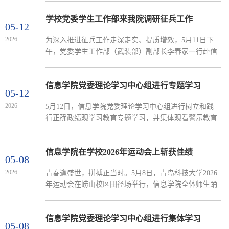
院长顾姗姗带队前往绿联（青岛）信息技术有限公司，
开展访企拓岗专项活动，三学院毕业生辅导员共同参加
学校党委学生工作部来我院调研征兵工作
05-12
本次活动。座谈会上，绿联（青岛）信息技术有限公司
2026
为深入推进征兵工作走深走实、提质增效，5月11日下
总经理孙业树介绍了公司的基本情况、企业文化、技术
午，党委学生工作部（武装部）副部长李春家一行赴信
产品和研发领域等内容。三学院分别介绍了学院历史、
息学院、微电子学院，开展征兵工作专项调研座谈。学
学科特色、专业设...
院党委副书记兼副院长严增兴，以及两学院征兵工作站
负责人、毕业年级辅导员参加座谈。座谈期间，两学院
信息学院党委理论学习中心组进行专题学习
05-12
重点围绕“全域覆盖抓宣传、精准发力破难点、家校协同
2026
5月12日，信息学院党委理论学习中心组进行树立和践
聚合力”的工作思路，详细汇报了前期征兵宣传动员、意
行正确政绩观学习教育专题学习，并集体观看警示教育
向摸排、重点对象一对一引导等核心工作举措。李春家
片，开展典型案例警示教育学习。学院党委书记许桂锋
认真听取工...
主持学习，党委理论学习中心组成员参加集体学习。会
议围绕“深入学习贯彻习近平总书记关于树立和践行正确
信息学院在学校2026年运动会上斩获佳绩
05-08
政绩观的重要论述”主题开展集中学习研讨，重点学习习
2026
青春逢盛世，拼搏正当时。5月8日，青岛科技大学2026
近平总书记在二十届中央政治局第二十五次集体学习时
年运动会在崂山校区田径场举行，信息学院全体师生踊
的讲话精神和关于干部队伍建设的重要讲话精神。会议
跃参与、同心聚力，在运动会上斩获佳绩，以昂扬姿态
指出，政绩...
彰显青春风貌！运动会开幕式上，信息学院方队步履铿
锵、昂首阔步。“笃行致远，科创未来，创新领航，共创
信息学院党委理论学习中心组进行集体学习
05-08