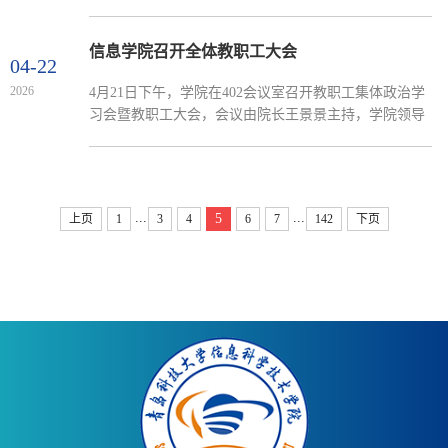
部培训大会。学校党委学生工作部、创新创业教育学院
议。会议特...
常务副院长褚庆柱，学院党委书记许桂锋、副院长周艳
平出席大会，各专业系主任、学工办全体辅导员、班主
信息学院召开全体教职工大会
04-22
任代表及各年级学生骨干参加会议。大会由学院党委副
2026
4月21日下午，学院在402会议室召开教职工集体政治学
书记兼副院长严增兴主持。大会在庄严的国歌声中拉开
习会暨教职工大会，会议由院长王景景主持，学院领导
帷幕。会上严增兴宣读了《信息学院关于表彰 2025 年
班子及全体教职工参加会议。会上，王景景院长对学院
度“榜样引...
近期重点工作进行全面总结与系统部署，并围绕核心任
务提出明确要求。一是完善学院治理体系，科学优化院
系设置与人员岗位，各岗位要理顺管理机制、明晰职责
...
...
5
上页
1
3
4
6
7
142
下页
分工，充分激发教职工干事创业活力；二是聚焦毕业生
就业，班主任、导师、辅导员要加强协同合作，压实工
作责任、拓宽...