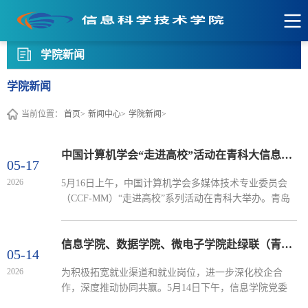
学院新闻
学院新闻
当前位置：
首页>
新闻中心>
学院新闻>
中国计算机学会“走进高校”活动在青科大信息学院举办
05-17
2026
5月16日上午，中国计算机学会多媒体技术专业委员会
（CCF-MM）“走进高校”系列活动在青科大举办。青岛
科技大学党委常委、副校长王震，CCF多媒体专委会副
主任张勇东出席活动。来自国内高校和科研院所的15位
知名专家学者受邀参加活动。会议由校务委员、信息科
信息学院、数据学院、微电子学院赴绿联（青岛）信息技术有限公司开展访企拓岗专项活动
05-14
学技术学院院长王景景主持，学校相关部门、信息学院
2026
为积极拓宽就业渠道和就业岗位，进一步深化校企合
负责人及师生代表参加活动。王震在开幕式致辞中表
作，深度推动协同共赢。5月14日下午，信息学院党委
示，青岛科技大学高度重视计算机与信息学科建设，持
副书记兼副院长严增兴、数据科学学院党委副书记兼副
续推进学科交叉融...