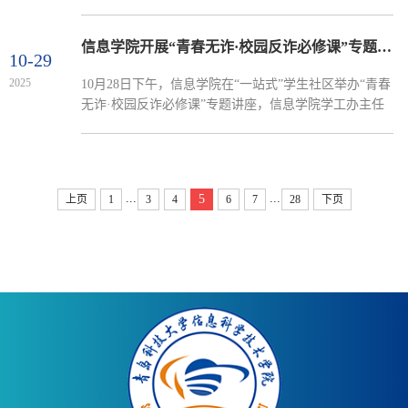
“迎新杯”篮球赛。本次“迎新杯”篮球赛共吸引学院 7 个
选手们完成...
专业、6 支新生队伍报名参赛。赛事采用分组循环赛
制，小组赛阶段每一场对决都充满张力，最终积分排名
信息学院开展“青春无诈·校园反诈必修课”专题讲座
10-29
靠前的队伍直接晋级决赛，向冠亚季军荣誉发起冲击。
2025
10月28日下午，信息学院在“一站式”学生社区举办“青春
经过多轮紧张角逐，信息、计算机、集成微电子、通信
无诈·校园反诈必修课”专题讲座，信息学院学工办主任
四支代表队脱颖而出，顺利跻身决赛阶段。计算机专业
曲智强担任主讲人，学院2024级学生参加讲座，结合校
代表队的 “...
园高发案例，为同学们拆解诈骗套路，传授实用防诈技
巧。曲智强老师首先点明：“大学生社会经验少，信息易
泄露，又常因‘怕损失’或‘想获利’放松警惕，成了诈骗分
...
...
5
上页
1
3
4
6
7
28
下页
子的‘首选目标’。”数据显示，2024年高校电诈案件占警
情65%，人均损失达4800元，且开学季、求职季因...