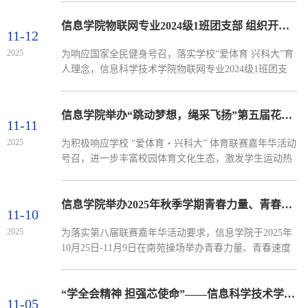
开展“守护文明瑰宝 赓续中华文脉”主题团课。学院团委
副书记陈冬莉主讲，2022级团支部书记、学生代表参加
信息学院物联网专业2024级1班团支部 组织开展“强健体魄 飞扬青春”夜跑活动
11-12
学习。陈冬莉讲课时表示党的十八大以来，以习近平同
2025
为响应国家全民健身号召，落实学校“爱体育 兴科大”育
志为核心的党中央高度重视文化遗产保护工作。习近平
人理念，信息科学技术学院物联网专业2024级1班团支
总书记多次强调，“要像爱惜自己的生命一样保护好历史
部于11月12日晚组织开展了“强健体魄 飞扬青春”夜跑活
文化遗产...
动。物联241班全体学生以昂扬姿态参与其中，通过跑
步锻炼与趣味互动，展现新时代青年积极向上的精神风
信息学院举办“跳动梦想，绳采飞扬”第五届花样跳绳院级联赛
11-11
貌。活动前，体育委员进行指导，围绕跑步姿势、呼吸
2025
为积极响应学校 “爱体育・兴科大” 体育联赛嘉年华活动
节奏、热身拉伸等要点开展培训，并推广学校相关体育
号召，进一步丰富校园体育文化生态，激发学生运动热
活动。跑步路线沿2号运动场展开，全程3公里，班级其
情，11月11日下午，信息学院于南苑篮球场举办“跳动梦
余班委担...
想，绳采飞扬”第五届花样跳绳院级联赛。赛事设置1分
钟单摇跳、3分钟单摇跳、30秒双摇跳、30秒间隔交叉
信息学院举办2025年秋季学期青春力量、青春速度挑战赛
11-10
跳四大核心项目，以多元竞技形式吸引全院各年级跳绳
2025
为落实第八届联赛嘉年华活动要求，信息学院于2025年
爱好者踊跃报名。赛场上，选手们手腕灵活翻飞间，彩
10月25日-11月9日在南苑操场举办青春力量、青春速度
色跳绳划出一道道流畅优美的弧线，双脚轻盈跳跃，与
挑战赛，吸引全院500余名学子报名参赛。青春力量挑
绳索起...
战赛设置男子引体向上接力和女子仰卧起坐接力两大项
目，男生组每一次向上牵引都凝聚着爆发力与坚持，女
“学全会精神 担强芯使命”——信息科学技术学院微电子232团支部开展党的二十届四中全会精神学习主题教育
11-05