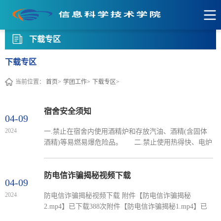
下载专区
下载专区
当前位置：
首页>
学团工作>
下载专区>
宿舍安全须知
04-09
2024
一.禁止在宿舍内使用酒精炉和存放汽油、酒精(含固体
酒精)等易燃易爆危险品。 二.禁止使用热得快、电炉
子、电炒锅、电吹风、卷发器、电褥子、交流电床头灯
等违章电器。 三.禁止杂物覆盖电源和在电源垂直下
方堆积可燃物，禁止将电脑、手机、充电宝等电器直接
防电信诈骗揭秘视频下载
04-09
放在床铺等可燃介质上充电和使用。 四.离开宿舍和
2024
防电信诈骗揭秘视频下载 附件【防电信诈骗揭秘
睡觉前务必关闭电源或拔下电器电源插头。 五.一旦
2.mp4】已下载388次附件【防电信诈骗揭秘1.mp4】已
发生火灾，首先迅速断电用湿衣物或湿被褥覆盖窒息
下载371次
灭...