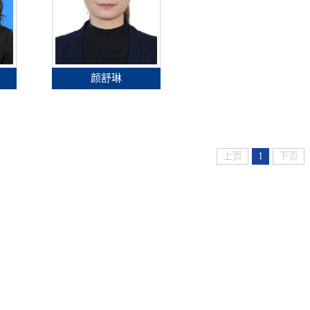
颜舒琳
上页
1
下页