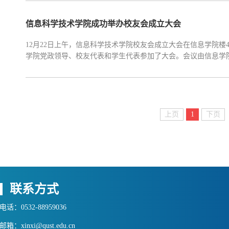
单，信息科学技术学院2021届校友年级理事会共60位成员...
信息科学技术学院成功举办校友会成立大会
12月22日上午，信息科学技术学院校友会成立大会在信息学院楼
学院党政领导、校友代表和学生代表参加了大会。会议由信息学
校友会章程，推举了学院校友会理事建议人员，学院校友会领导
友会成立大会正式开始，校友办主任聂广明致辞并介绍学...
上页
1
下页
联系方式
电话：0532-88959036
邮箱：xinxi@qust.edu.cn