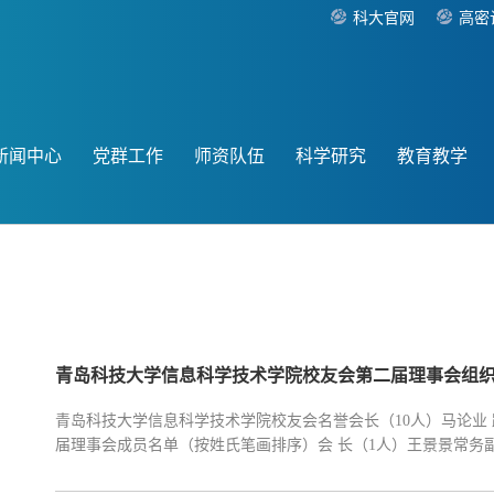
科大官网
高密
新闻中心
党群工作
师资队伍
科学研究
教育教学
青岛科技大学信息科学技术学院校友会第二届理事会组
青岛科技大学信息科学技术学院校友会名誉会长（10人）马论业 路建平
届理事会成员名单（按姓氏笔画排序）会 长（1人）王景景常务副会
全 田 琨 田玉华 皮建民 庄嘉祥 刘伟鹏 刘作鹏 刘 虎 许 克 许 翔
张 健 张大勇 陈 瑞 周 鹏周艳平 ...