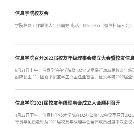
负责院庆活动的总体策划与指导；学院党委副书记任...
信息学院校友会
学院校友工作联络人：张聘婷 电话：88958955（微信扫码入
信息学院召开2022届校友年级理事会成立大会暨校友信
6月21日上午，信息学院在学院楼402会议室举行2022届校
副院长王军、团委书记兼学工办主任曲智强、信息学院2022届
持。 会议开始，由曲智强老师宣读了2022届校友信息员聘任文
筹备情况。根据学生自愿报名，经团委推荐，学院聘任丁...
信息学院2021届校友年级理事会成立大会顺利召开
4月22日下午，信息科学技术学院在D2办公楼402会议室召开2
导员毕恒悦老师及2021届校友年级理事会全体成员出席本次会
大学2021届校友年级理事会的通知》及选举流程。雷静老师宣读