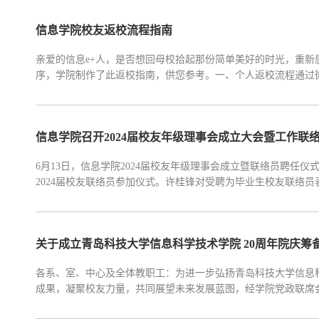
信息学院校友返校流程指南
亲爱的信息e+人，是否想回母校拾起那份简单美好的时光，重
序，学院制作了此返校指南，供您参考。一、个人返校流程通过
流程图以班级、年级或专业为单位的5人及以上校友集体返校的
负责全程与学院对接沟通，协调各项事宜，保障返校活动有...
信息学院召开2024届校友年级理事会成立大会暨工作联
6月13日，信息学院2024届校友年级理事会成立暨联络员聘任
2024届校友联络员参加仪式。许桂锋对受聘为毕业生校友联络
员的工作职责，充分发挥好桥梁纽带作用，积极反馈校友们的工
夯实校友工作基础，创新校友工作方法；三是要志存高远...
关于成立青岛科技大学信息科学技术学院 20周年院庆筹
各系、室、中心及全体教职工：为进一步弘扬青岛科技大学信息
成果，凝聚校友力量，共同展望未来发展蓝图，经学院党政联席会
筹备工作组”（以下简称“筹备组”），并全面启动院庆各项筹备