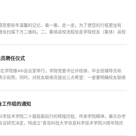
新感受那些年温馨的记忆，看一看，走一走。为了使您的行程更加有
微信扫描下方二维码。二、集体返校流程信息学院校友（集体）返校
，按以下流程返校。（一）确定联络人集体返校需推选一位联络人，
络员聘任仪式
仪式在学院楼406会议室举行。学院党委书记许桂锋、毕业班辅导员和
员表示祝贺。同时，对校友联络员提出三点希望：一是要明确校友联络
作进展；二是要主动作为，迎难而上，正确看待工作中存在的困难，
备工作组的通知
科学技术学院二十载砥砺前行的辉煌历程，传承学院精神，展示办学
议研究决定，特成立“青岛科技大学信息科学技术学院20周年院庆
工作。一、筹备组组成筹备组由学院党委书记、院长担任组长，全面