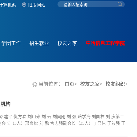
计算机系
旧版网站
学团工作
招生就业
校友之家
中哈信息工程学院
当前位置：
首页>
校友之家>
校友组织>
织机构
 仇方春 刘川来 刘 云 刘同刚 刘 强 岳学海 刘国柱 刘 庆第二
长（3人）邢雪松 刘 鹏 宫志强副会长（35人）丁显信 于效强 王
 孙 强严迎军 李 滨 李志波 李维森 吴则举 何 颖 辛宪亮 宋廷强 张 耘