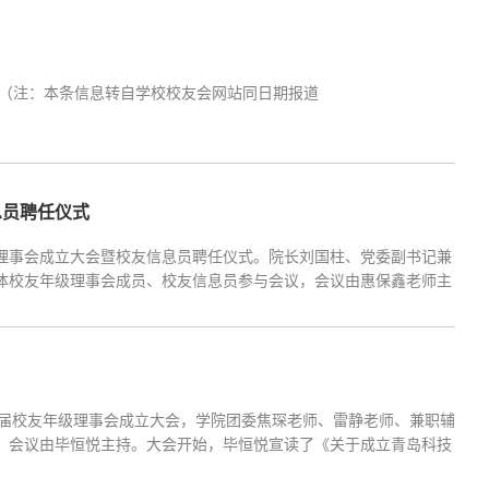
会）（注：本条信息转自学校校友会网站同日期报道
息员聘任仪式
友年级理事会成立大会暨校友信息员聘任仪式。院长刘国柱、党委副书记兼
全体校友年级理事会成员、校友信息员参与会议，会议由惠保鑫老师主
件。学院2022届校友年级理事会筹委会代表国芸祯介绍年级理事会的
021届校友年级理事会成立大会，学院团委焦琛老师、雷静老师、兼职辅
议，会议由毕恒悦主持。大会开始，毕恒悦宣读了《关于成立青岛科技
了青岛科技大学2021届学院校友年级理事会理事（校友信息员）名