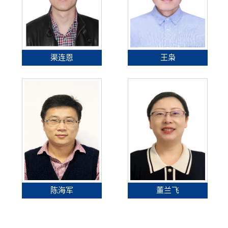
渠连恩
王枭
陈海军
董兰飞