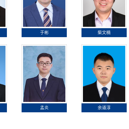
于彬
柴文楠
孟炎
余道淳