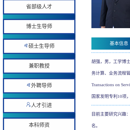
省部级人才
博士生导师
基本信息
硕士生导师
胡强，男，工学博士
兼职教授
务计算、业务流程管
Transactions 
外聘导师
国家发明专利10项
人才引进
目前主要研究兴趣：
本科师资
名。