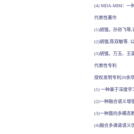
(4) MDA-MIM
代表性著作
(1)胡强，孙劲飞
(2)胡强,陈双敏等.
(3)胡强，万玉、王富强
代表性专利
授权发明专利20余
(1) 一种基于深度学习的
(2)一种融合语义增强与异
(3)一种面向多模
(4)融合多通道语义信息