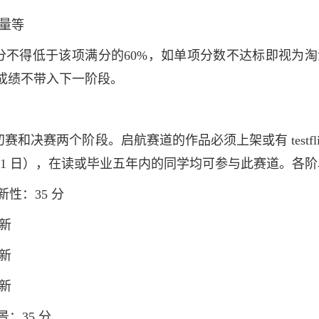
质量等
分不得低于该项满分的60%，如单项分数不达标即视为
成绩不带入下一阶段。
和决赛两个阶段。启航赛道的作品必须上架或有 testfligh
 7 月 31 日），在读或毕业五年内的同学均可参与此赛道。
创新性：35 分
新
新
新
前景：35 分